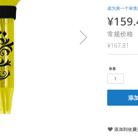
成为第一个审查
¥159.
特
殊
常规价格
价
¥167.81
格
数量
添
添加到收藏