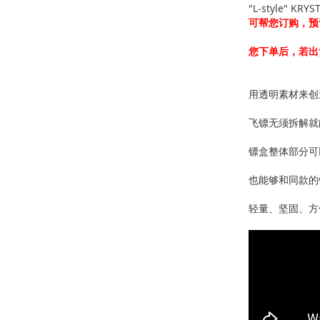
"L-style" KR
可帮您订购，预
您下单后，若出
用透明素材来创
飞镖无须拆解就
镖盒整体部分可
也能够和同款的
轻量、坚固、方