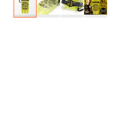
跳
转
到
图
像
库
的
开
头