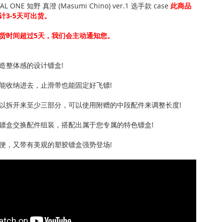
YSTAL ONE 知野 真澄 (Masumi Chino) ver.1 选手款 case
此商品
计3-5天可出货。
货时间超过5天，我们会主动通知您。
造整体感的设计镖盒!
能收纳进去，止滑带也能固定好飞镖!
以拆开来至少三部分，可以使用附赠的中段配件来调整长度!
镖盒交换配件组装，搭配出属于您专属的特色镖盒!
便，又带有美观的塑胶镖盒强势登场!