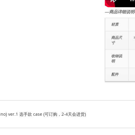
―商品详细说明
材质
商品尺
寸
收纳说
明
配件
 Chino) ver.1 选手款 case (可订购，2-4天会进货)