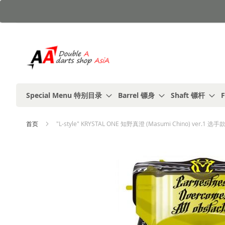
跳
到
内
容
Special Menu 特别目录
Barrel 镖身
Shaft 镖杆
F
首页
"L-style" KRYSTAL ONE 知野真澄 (Masumi Chino) ver.1
跳
到
结
尾
的
图
片
库