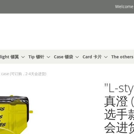
Welcome t
light 镖翼
Tip 镖针
Case 镖袋
Card 卡片
The other
 选手款 case (可订购，2-4天会进货)
"L-s
真澄 (
选手款
会进货