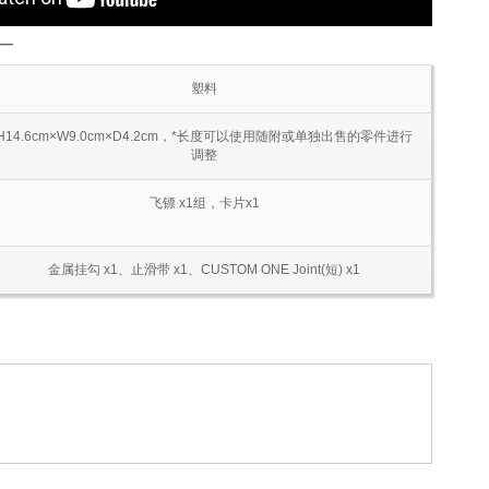
―
塑料
H14.6cm×W9.0cm×D4.2cm，*长度可以使用随附或单独出售的零件进行
调整
飞镖 x1组，卡片x1
金属挂勾 x1、止滑带 x1、CUSTOM ONE Joint(短) x1