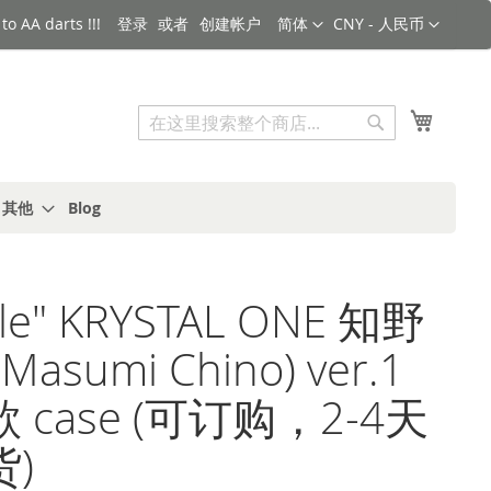
语言
货币
o AA darts !!!
登录
创建帐户
简体
CNY - 人民币
搜索
我的购
搜
索
s 其他
Blog
tyle" KRYSTAL ONE 知野
Masumi Chino) ver.1
 case (可订购，2-4天
)