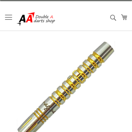
跳
到
内
我
搜索
容
跳
到
结
尾
的
图
片
库