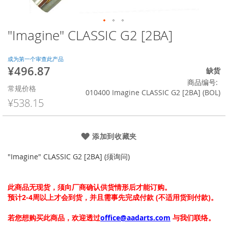
"Imagine" CLASSIC G2 [2BA]
跳
转
到
成为第一个审查此产品
图
¥496.87
特
缺货
像
殊
商品编号
库
常规价格
价
010400 Imagine CLASSIC G2 [2BA] (BOL)
的
格
¥538.15
开
头
添加到收藏夹
"Imagine" CLASSIC G2 [2BA] (须询问)
此商品无现货，须向厂商确认供货情形后才能订购。
预计2-4周以上才会到货，并且需事先完成付款 (不适用货到付款)。
若您想购买此商品，欢迎透过
office@aadarts.com
与我们联络。