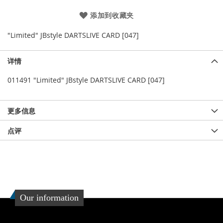
添加到收藏夹
"Limited" JBstyle DARTSLIVE CARD [047]
详情
011491 "Limited" JBstyle DARTSLIVE CARD [047]
更多信息
点评
Our information