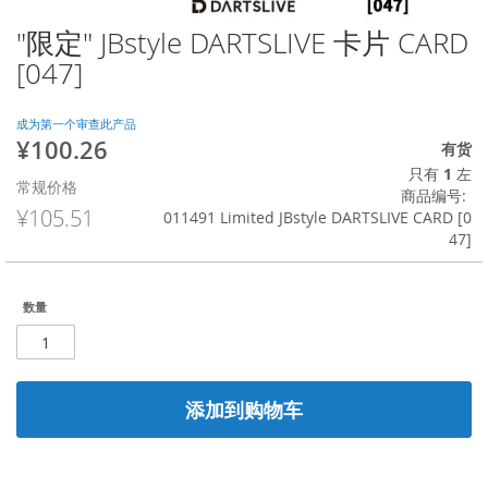
"限定" JBstyle DARTSLIVE 卡片 CARD
跳
转
[047]
到
图
像
成为第一个审查此产品
¥100.26
库
特
有货
的
殊
只有
1
左
常规价格
开
价
商品编号
头
格
¥105.51
011491 Limited JBstyle DARTSLIVE CARD [0
47]
数量
添加到购物车