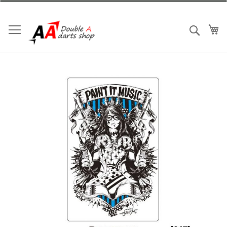
跳
到
内
我
搜索
容
跳
到
结
尾
的
图
片
库