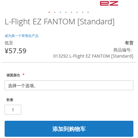
L-Flight EZ FANTOM [Standard]
跳
转
到
成为第一个审查此产品
图
低至
有货
像
¥57.59
商品编号
库
013292 L-Flight EZ FANTOM [Standard]
的
开
头
镖翼颜色
数量
添加到购物车