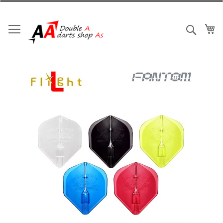
跳
到
内
我
搜索
容
跳
到
结
尾
的
图
片
库