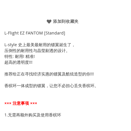
添加到收藏夹
L-Flight EZ FANTOM [Standard]
L-style 史上最美最耐用的镖翼诞生了，
压倒性的耐用性与晶莹剔透的设计。
特性: 耐用! 精准!
超高的透明度!!!
推荐给正在寻找经济实惠的镖翼及酷炫造型的你!!!
香槟环一体成型的镖翼，让您不必担心丢失香槟环。
××× 注意事项 ×××
1.无需再额外购买及使用香槟环