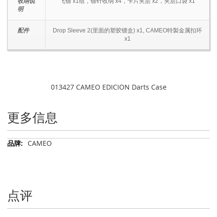
收纳说
飞镖 x1组，镖针收纳 x4，卡片夹层 x2，夹层口袋 x1
明
配件
Drop Sleeve 2(里面的塑胶镖盒) x1, CAMEO特製金属扣环
x1
013427 CAMEO EDICION Darts Case
更多信息
更
CAMEO
多
信
息
点评