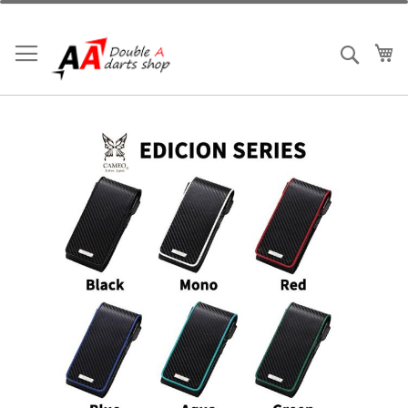
跳
到
内
我
搜索
容
跳
到
结
尾
的
图
片
库