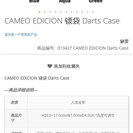
CAMEO EDICION 镖袋 Darts Case
跳
转
到
成为第一个审查此产品
图
缺货
像
商品编号
013427 CAMEO EDICION Darts Case
库
的
开
添加到收藏夹
头
CAMEO EDICION 镖袋 Darts Case
―商品详细说明―
材质
人造皮革
商品尺
H16.0~17.0cmxW7.0cmxD4.0cm *高度可调节
寸