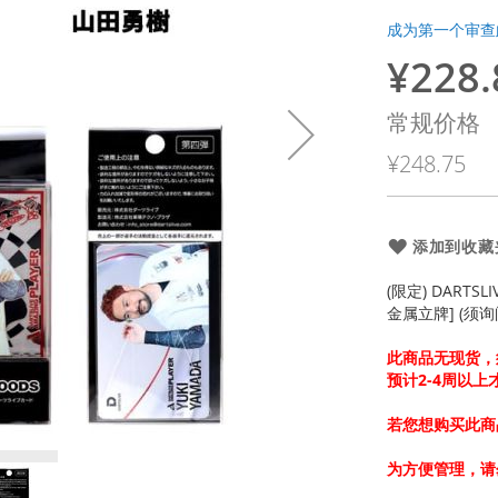
成为第一个审查
¥228.
特
殊
常规价格
价
¥248.75
格
添加到收藏
(限定) DARTSL
金属立牌] (须询
此商品无现货，
预计2-4周以
若您想购买此商
为方便管理，请