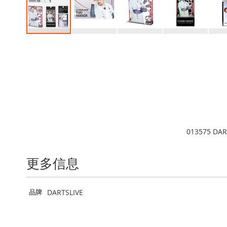
跳
转
到
图
像
库
的
开
头
013575 DAR
更多信息
更
DARTSLIVE
品牌
多
信
息