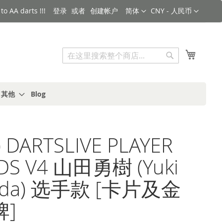
语言
货币
o AA darts !!!
登录
创建帐户
简体
CNY - 人民币
搜索
我的购
搜
索
s 其他
Blog
 DARTSLIVE PLAYER
S V4 山田勇樹 (Yuki
ada) 选手款 [卡片及金
]