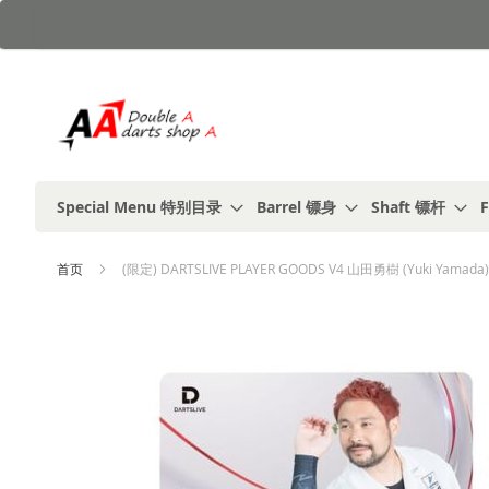
跳
到
内
容
Special Menu 特别目录
Barrel 镖身
Shaft 镖杆
F
首页
(限定) DARTSLIVE PLAYER GOODS V4 山田勇樹 (Yuki Yam
跳
到
结
尾
的
图
片
库