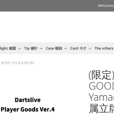
Welcome t
light 镖翼
Tip 镖针
Case 镖袋
Card 卡片
The other
ada) 选手款 [卡片及金属立牌]
(限定)
GOOD
Yam
属立牌