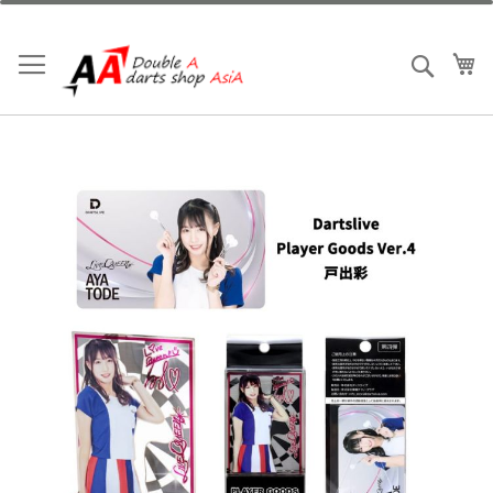
跳
到
内
我
搜索
容
跳
到
结
尾
的
图
片
库