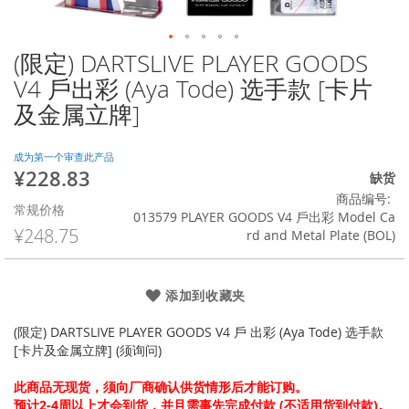
(限定) DARTSLIVE PLAYER GOODS
跳
转
V4 戶出彩 (Aya Tode) 选手款 [卡片
到
及金属立牌]
图
像
库
成为第一个审查此产品
的
¥228.83
特
缺货
开
殊
商品编号
头
常规价格
价
013579 PLAYER GOODS V4 戶出彩 Model Ca
格
¥248.75
rd and Metal Plate (BOL)
添加到收藏夹
(限定) DARTSLIVE PLAYER GOODS V4 戶 出彩 (Aya Tode) 选手款
[卡片及金属立牌] (须询问)
此商品无现货，须向厂商确认供货情形后才能订购。
预计2-4周以上才会到货，并且需事先完成付款 (不适用货到付款)。