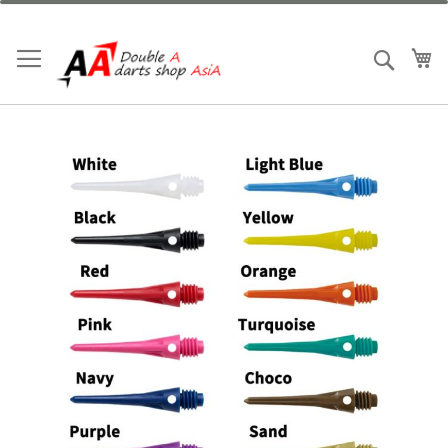
跳
到
内
我
搜索
容
跳
到
结
尾
的
图
片
库