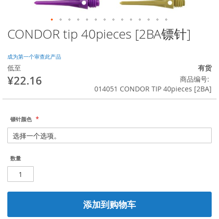
CONDOR tip 40pieces [2BA镖针]
跳
转
到
成为第一个审查此产品
图
低至
有货
像
¥22.16
商品编号
库
014051 CONDOR TIP 40pieces [2BA]
的
开
头
镖针颜色
数量
添加到购物车