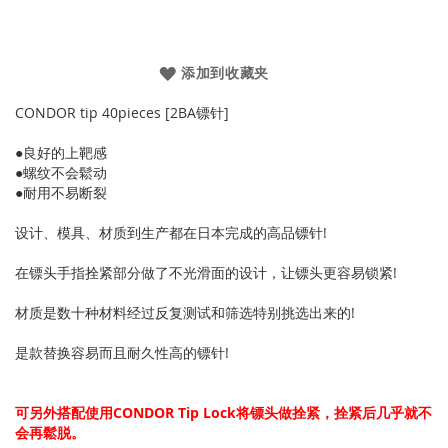
添加到收藏夹
CONDOR tip 40pieces [2BA镖针]
●良好的上靶感
●螺纹不会鬆动
●耐用不易断裂
设计、模具、材质到生产都在日本完成的高品镖针!
在镖头手指拴紧部分做了不光滑面的设计，让镖头更容易锁紧!
材质是数十种材料经过反复测试和筛选特别挑选出来的!
是款替换容易而且耐久性高的镖针!
可另外搭配使用CONDOR Tip Lock将镖头做拴紧，拴紧后几乎就不
会再鬆脱。