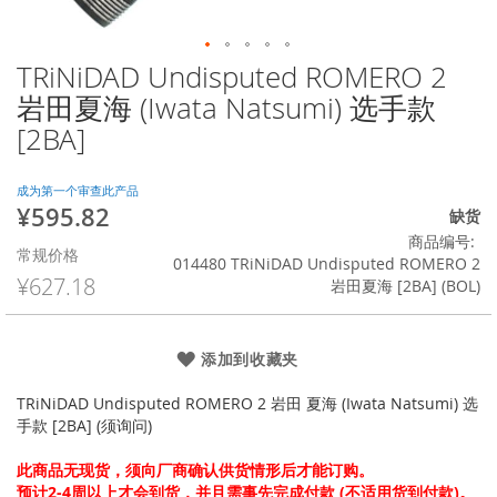
TRiNiDAD Undisputed ROMERO 2
跳
转
岩田夏海 (Iwata Natsumi) 选手款
到
[2BA]
图
像
库
成为第一个审查此产品
的
¥595.82
特
缺货
开
殊
商品编号
头
常规价格
价
014480 TRiNiDAD Undisputed ROMERO 2
格
¥627.18
岩田夏海 [2BA] (BOL)
添加到收藏夹
TRiNiDAD Undisputed ROMERO 2 岩田 夏海 (Iwata Natsumi) 选
手款 [2BA] (须询问)
此商品无现货，须向厂商确认供货情形后才能订购。
预计2-4周以上才会到货，并且需事先完成付款 (不适用货到付款)。