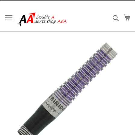
跳
到
内
我
搜索
容
跳
到
结
尾
的
图
片
库