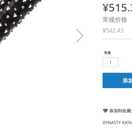
¥515.
特
殊
常规价格
价
¥542.43
格
数量
添
添加到收藏
DYNASTY KAT