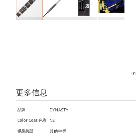
跳
转
到
图
像
库
的
开
头
0
更多信息
更
DYNASTY
品牌
多
信
No
Color Coat 色彩
息
其他种类
镖身类型