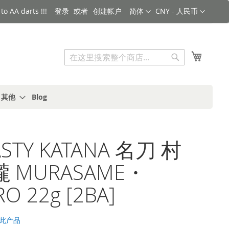
语言
货币
o AA darts !!!
登录
创建帐户
简体
CNY - 人民币
搜索
我的购
搜
索
s 其他
Blog
STY KATANA 名刀 村
 MURASAME・
O 22g [2BA]
此产品