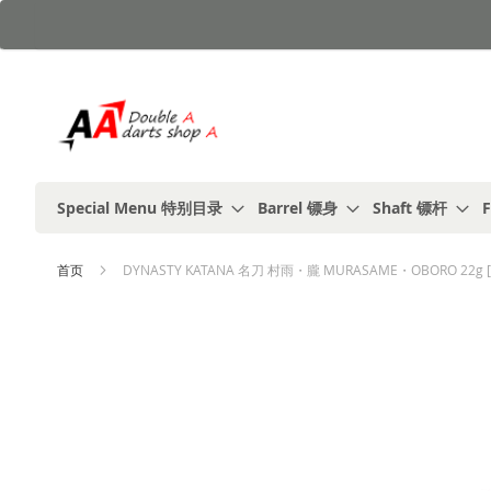
跳
到
内
容
Special Menu 特别目录
Barrel 镖身
Shaft 镖杆
F
首页
DYNASTY KATANA 名刀 村雨・朧 MURASAME・OBORO 22g [
跳
到
结
尾
的
图
片
库