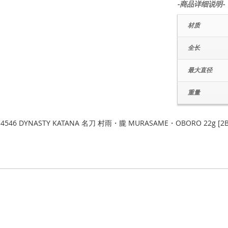
-商品详细说明-
材质
全长
最大直径
重量
14546 DYNASTY KATANA 名刀 村雨・朧 MURASAME・OBORO 22g [2B