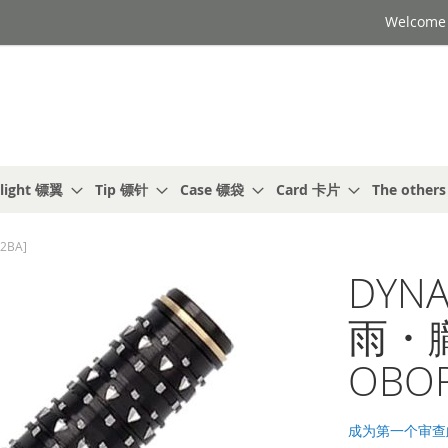
Welcome t
light 镖翼
Tip 镖针
Case 镖袋
Card 卡片
The other
2BA]
DYNA
雨・朧
OBOR
成为第一个审查