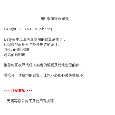
添加到收藏夹
L-Flight EZ FANTOM [Shape]
L-style 史上最美最耐用的镖翼诞生了，
压倒性的耐用性与晶莹剔透的设计。
特性: 耐用! 精准!
超高的透明度!!!
推荐给正在寻找经济实惠的镖翼及酷炫造型的你!!!
香槟环一体成型的镖翼，让您不必担心丢失香槟环。
××× 注意事项 ×××
1.无需再额外购买及使用香槟环