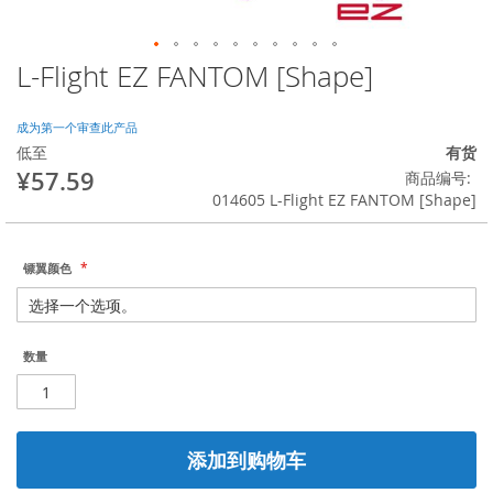
L-Flight EZ FANTOM [Shape]
跳
转
到
成为第一个审查此产品
图
低至
有货
像
¥57.59
商品编号
库
014605 L-Flight EZ FANTOM [Shape]
的
开
头
镖翼颜色
数量
添加到购物车