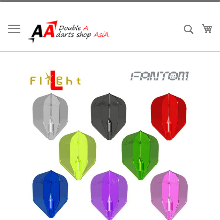
跳
到
内
我
搜索
容
跳
到
结
尾
的
图
片
库