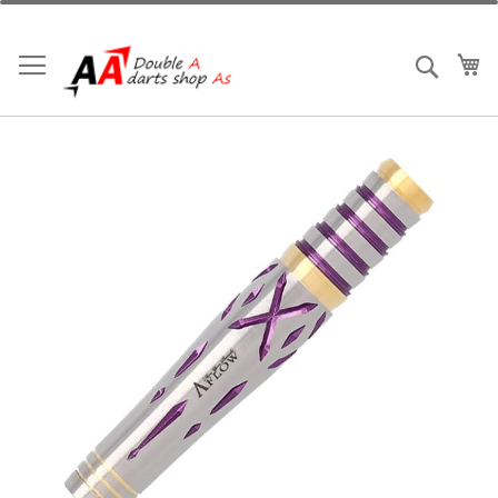
跳
到
内
我
搜索
容
跳
到
结
尾
的
图
片
库