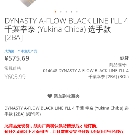
DYNASTY A-FLOW BLACK LINE I'LL 4
跳
转
千葉幸奈 (Yukina Chiba) 选手款
到
[2BA]
图
像
库
成为第一个审查此产品
的
¥575.69
特
缺货
开
殊
商品编号
头
常规价格
价
014648 DYNASTY A-FLOW BLACK LINE I'LL 4
格
¥605.99
千葉幸奈 [2BA] (BOL)
添加到收藏夹
DYNASTY A-FLOW BLACK LINE I'LL 4 千葉 幸奈 (Yukina Chiba) 选
手款 [2BA] (须询问)
此商品无现货，须向厂商确认供货情形后才能订购。
预计2-4周以上才会到货，并且需事先完成付款 (不适用货到付款)。