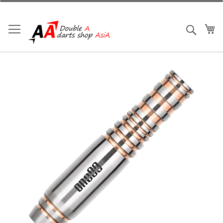
跳
到
内
我
搜索
容
跳
到
结
尾
的
图
片
库