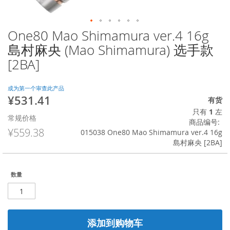
One80 Mao Shimamura ver.4 16g
跳
转
島村麻央 (Mao Shimamura) 选手款
到
[2BA]
图
像
库
成为第一个审查此产品
的
¥531.41
特
有货
开
殊
只有
1
左
头
常规价格
价
商品编号
格
¥559.38
015038 One80 Mao Shimamura ver.4 16g
島村麻央 [2BA]
数量
添加到购物车