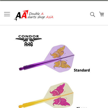
跳
到
内
我
搜索
容
跳
到
结
尾
的
图
片
库