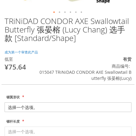
TRiNiDAD CONDOR AXE Swallowtail
跳
转
Butterfly 張晏榕 (Lucy Chang) 选手
到
款 [Standard/Shape]
图
像
库
成为第一个审查此产品
的
低至
有货
开
¥75.64
商品编号
头
015047 TRiNiDAD CONDOR AXE Swallowtail B
utterfly 張晏榕(Lucy)
镖翼形状
镖杆长度