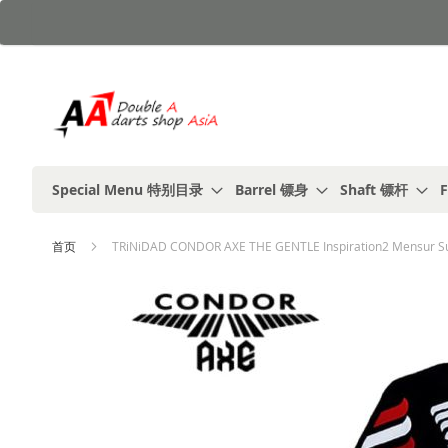
跳
到
内
容
Special Menu 特别目录
Barrel 镖身
Shaft 镖杆
F
首页
TRiNiDAD CONDOR AXE THE GENTLE Inspiration2 Mensur S
跳
到
结
尾
的
图
片
库