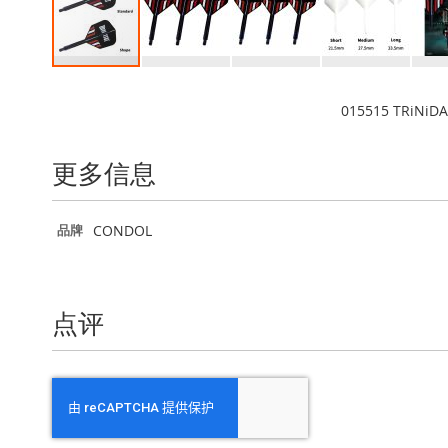
跳
转
015515 TRiNiDA
到
图
像
更多信息
库
的
开
更
CONDOL
品牌
头
多
信
息
点评