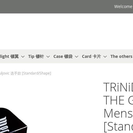
Welcome t
light 镖翼
Tip 镖针
Case 镖袋
Card 卡片
The other
uljovic 选手款 [Standard/Shape]
TRiN
THE G
Mens
[Stan