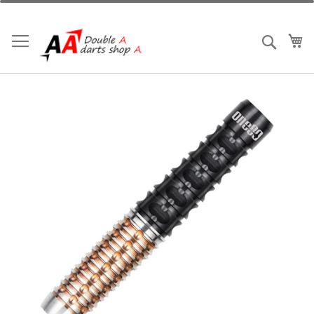
跳
到
内
我
搜索
容
跳
到
结
尾
的
图
片
库