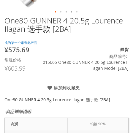
One80 GUNNER 4 20.5g Lourence
跳
转
Ilagan 选手款 [2BA]
到
图
像
成为第一个审查此产品
¥575.69
库
特
缺货
的
殊
商品编号
常规价格
开
价
015665 One80 GUNNER 4 20.5g Lourence Il
头
格
¥605.99
agan Model [2BA]
添加到收藏夹
One80 GUNNER 4 20.5g Lourence Ilagan 选手款 [2BA]
-商品详细说明-
材质
钨钢 90%