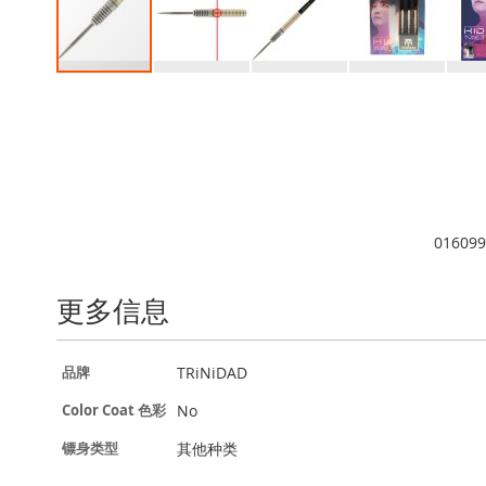
跳
转
到
图
像
库
的
开
016099
头
更多信息
更
TRiNiDAD
品牌
多
信
No
Color Coat 色彩
息
其他种类
镖身类型