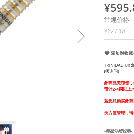
¥595.
特
殊
常规价格
价
¥627.18
格
添加到收藏
TRiNiDAD Und
(须询问)
此商品无现货，
预计2-4周以
若您想购买此商
为方便管理，请
-商品详细说明-