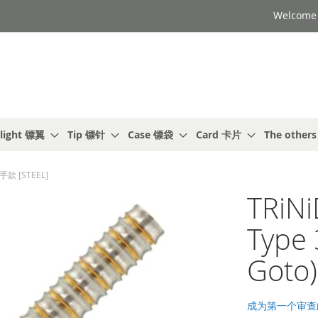
Welcome t
light 镖翼
Tip 镖针
Case 镖袋
Card 卡片
The other
选手款 [STEEL]
TRiN
Type
Goto
成为第一个审查