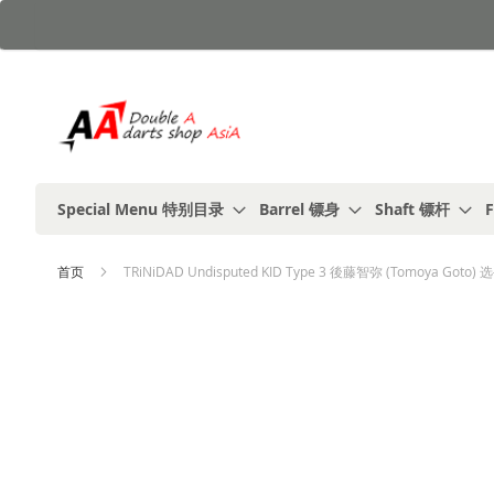
跳
到
内
容
Special Menu 特别目录
Barrel 镖身
Shaft 镖杆
F
首页
TRiNiDAD Undisputed KID Type 3 後藤智弥 (Tomoya Goto) 
跳
到
结
尾
的
图
片
库