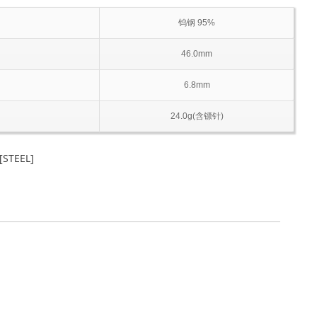
钨钢 95%
46.0mm
6.8mm
24.0g(含镖针)
[STEEL]