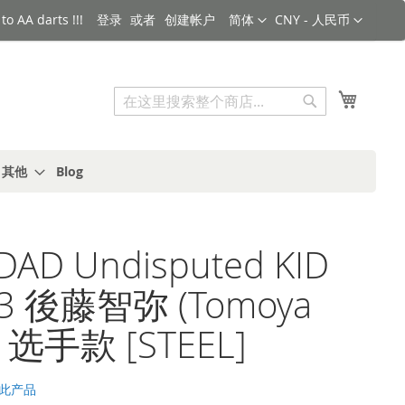
语言
货币
o AA darts !!!
登录
创建帐户
简体
CNY - 人民币
搜索
我的购
搜
索
s 其他
Blog
iDAD Undisputed KID
 3 後藤智弥 (Tomoya
) 选手款 [STEEL]
此产品