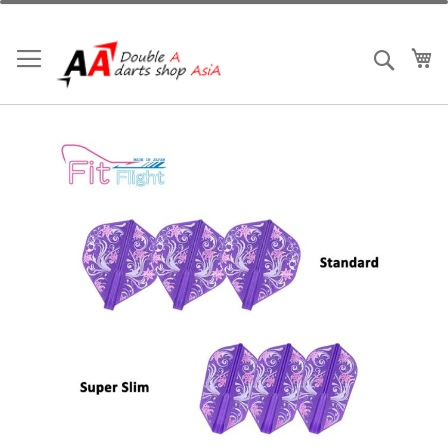
跳
到
内
我
搜索
容
跳
到
结
尾
的
图
片
库