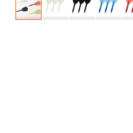
跳
转
到
图
像
库
的
开
头