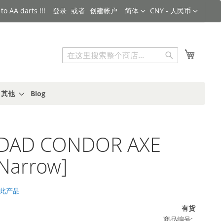
语言
货币
o AA darts !!!
登录
创建帐户
简体
CNY - 人民币
搜索
我的购
搜
索
s 其他
Blog
iDAD CONDOR AXE
Narrow]
此产品
有货
商品编号