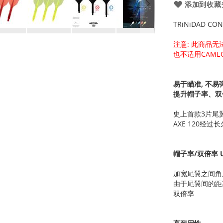
添加到收藏
TRiNiDAD CON
注意: 此商品无法
也不适用CAMEO 
易于瞄准, 不易
提升帽子率、双
史上首款3片尾翼
AXE 120经
帽子率/双倍率 
加宽尾翼之间角
由于尾翼间的距
双倍率