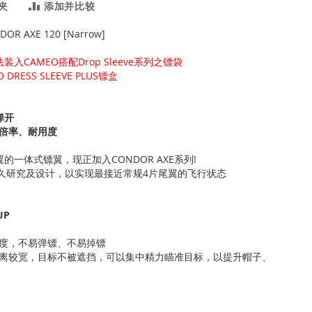
夹
添加并比较
DOR AXE 120 [Narrow]
装入CAMEO搭配Drop Sleeve系列之镖袋
DRESS SLEEVE PLUS镖盒
弹开
倍率、耐用度
的一体式镖翼，现正加入CONDOR AXE系列!
过长久研究及设计，以实现最接近常规4片尾翼的飞行状态
UP
度，不易弹镖、不易掉镖
离较宽，目标不被遮挡，可以集中精力瞄准目标，以提升帽子、