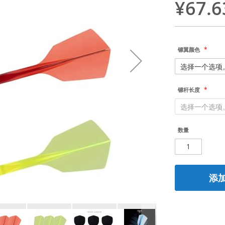
¥67.6
镖翼颜色
镖杆长度
数量
添