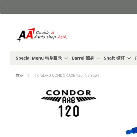
跳
到
内
容
Special Menu 特别目录
Barrel 镖身
Shaft 镖杆
F
首页
TRiNiDAD CONDOR AXE 120 [Narrow]
跳
到
结
尾
的
图
片
库