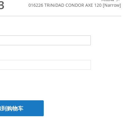
3
016226 TRiNiDAD CONDOR AXE 120 [Narrow]
加到购物车