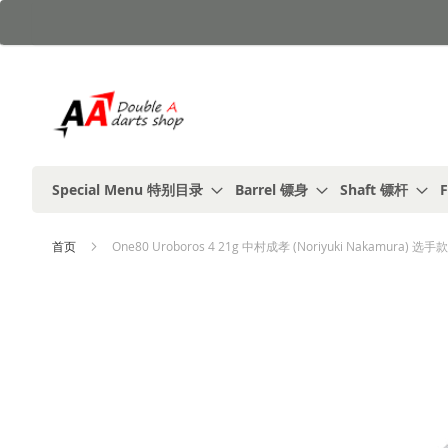
跳
到
内
容
Special Menu 特别目录
Barrel 镖身
Shaft 镖杆
F
首页
One80 Uroboros 4 21g 中村成孝 (Noriyuki Nakamura) 选手款
跳
到
结
尾
的
图
片
库