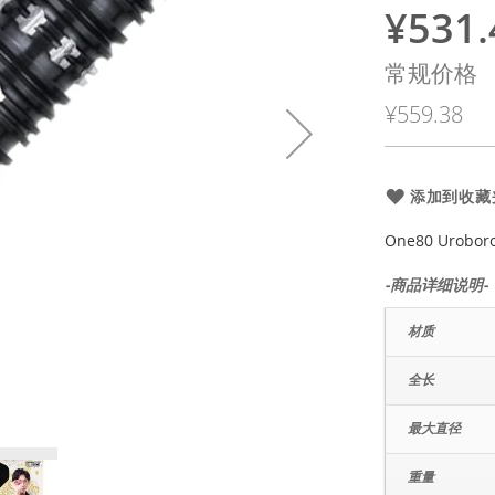
¥531.
特
殊
常规价格
价
¥559.38
格
添加到收藏
One80 Urobor
-商品详细说明-
材质
全长
最大直径
重量