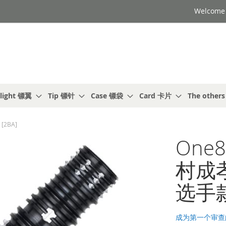
Welcome t
light 镖翼
Tip 镖针
Case 镖袋
Card 卡片
The other
 [2BA]
One8
村成孝 
选手款
成为第一个审查