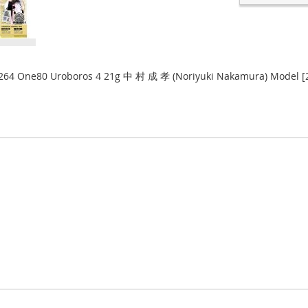
264 One80 Uroboros 4 21g 中 村 成 孝 (Noriyuki Nakamura) Model [