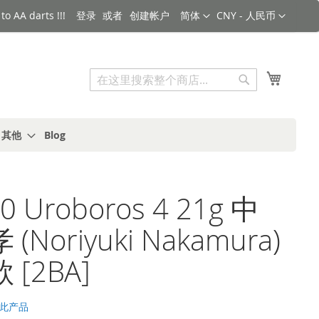
语言
货币
o AA darts !!!
登录
创建帐户
简体
CNY - 人民币
搜索
我的购
搜
索
s 其他
Blog
0 Uroboros 4 21g 中
(Noriyuki Nakamura)
 [2BA]
此产品