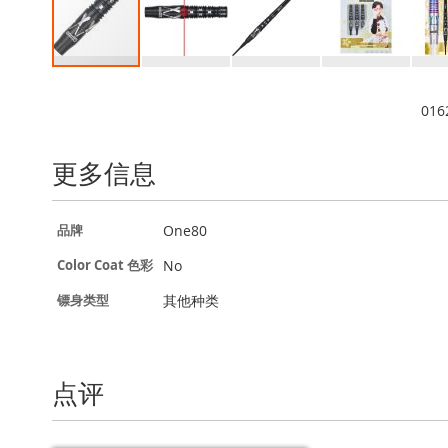
跳
转
016
到
图
像
更多信息
库
的
开
更
One80
品牌
头
多
信
No
Color Coat 色彩
息
其他种类
镖身类型
点评