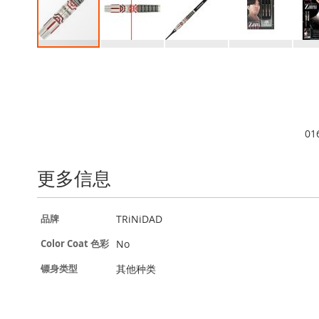
跳
转
到
图
像
库
01
的
开
头
更多信息
更
TRiNiDAD
品牌
多
信
No
Color Coat 色彩
息
其他种类
镖身类型