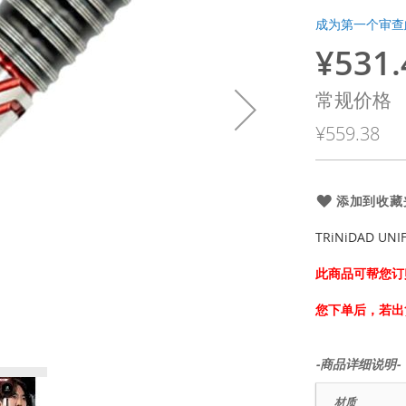
成为第一个审查
¥531.
特
殊
常规价格
价
¥559.38
格
添加到收藏
TRiNiDAD UNI
此商品可帮您订
您下单后，若出
-商品详细说明-
材质