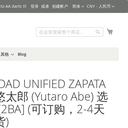
语言
货币
o AA darts !!!
登录
创建帐户
简体
CNY - 人民币
搜索
我的购
搜
索
s 其他
Blog
iDAD UNIFIED ZAPATA
郎 (Yutaro Abe) 选
[2BA] (可订购，2-4天
)