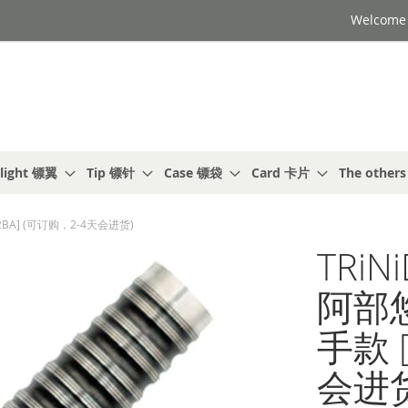
Welcome t
light 镖翼
Tip 镖针
Case 镖袋
Card 卡片
The other
款 [2BA] (可订购，2-4天会进货)
TRiN
阿部悠太
手款 
会进货