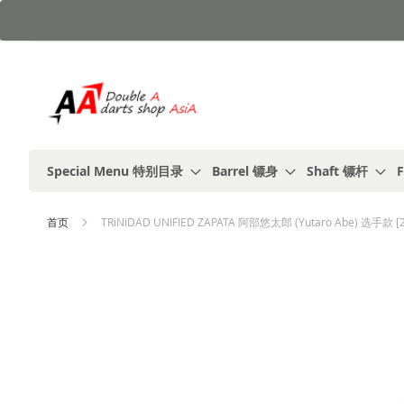
跳
到
内
容
Special Menu 特别目录
Barrel 镖身
Shaft 镖杆
F
首页
TRiNiDAD UNIFIED ZAPATA 阿部悠太郎 (Yutaro Abe) 选手
跳
到
结
尾
的
图
片
库