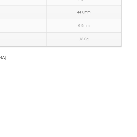
44.0mm
6.9mm
18.0g
BA]