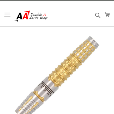
跳
到
内
我
搜索
容
跳
到
结
尾
的
图
片
库