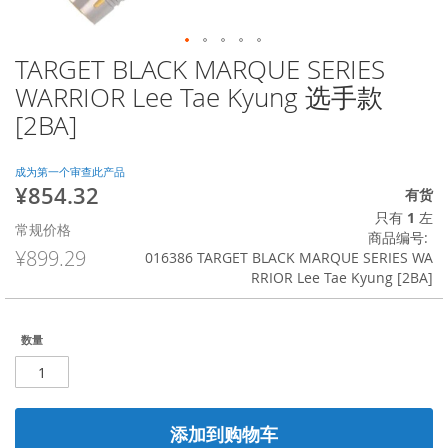
TARGET BLACK MARQUE SERIES
跳
转
WARRIOR Lee Tae Kyung 选手款
到
[2BA]
图
像
库
成为第一个审查此产品
的
¥854.32
特
有货
开
殊
只有
1
左
头
常规价格
价
商品编号
格
¥899.29
016386 TARGET BLACK MARQUE SERIES WA
RRIOR Lee Tae Kyung [2BA]
数量
添加到购物车