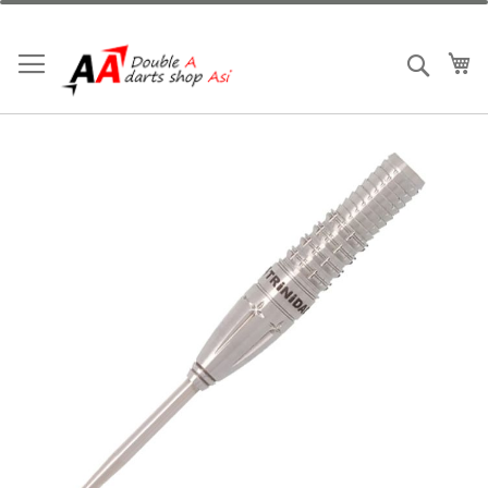
跳
到
内
我
搜索
容
跳
到
结
尾
的
图
片
库