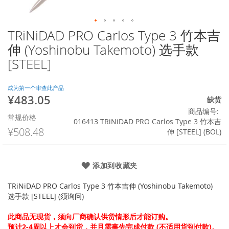
TRiNiDAD PRO Carlos Type 3 竹本吉
跳
转
伸 (Yoshinobu Takemoto) 选手款
到
[STEEL]
图
像
库
成为第一个审查此产品
的
¥483.05
特
缺货
开
殊
商品编号
头
常规价格
价
016413 TRiNiDAD PRO Carlos Type 3 竹本吉
格
¥508.48
伸 [STEEL] (BOL)
添加到收藏夹
TRiNiDAD PRO Carlos Type 3 竹本吉伸 (Yoshinobu Takemoto)
选手款 [STEEL] (须询问)
此商品无现货，须向厂商确认供货情形后才能订购。
预计2-4周以上才会到货，并且需事先完成付款 (不适用货到付款)。