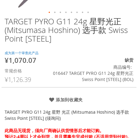
TARGET PYRO G11 24g 星野光正
跳
转
(Mitsumasa Hoshino) 选手款 Swiss
到
Point [STEEL]
图
像
库
成为第一个审查此产品
的
¥1,070.07
特
缺货
开
殊
商品编号
头
常规价格
价
016447 TARGET PYRO G11 24g 星野光正
格
¥1,126.39
Swiss Point [STEEL] (BOL)
添加到收藏夹
TARGET PYRO G11 24g 星野 光正 (Mitsumasa Hoshino) 选手款
Swiss Point [STEEL] (须询问)
此商品无现货，须向厂商确认供货情形后才能订购。
预计2-4周以上才会到货，并且需事先完成付款 (不适用货到付款)。