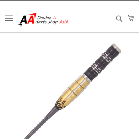
跳
到
内
我
搜索
容
跳
到
结
尾
的
图
片
库