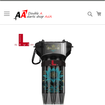
跳
到
内
我
搜索
容
跳
到
结
尾
的
图
片
库