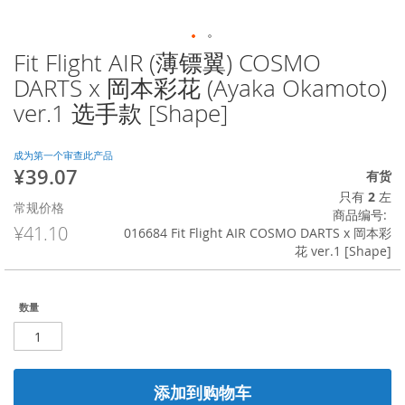
Fit Flight AIR (薄镖翼) COSMO
跳
转
DARTS x 岡本彩花 (Ayaka Okamoto)
到
ver.1 选手款 [Shape]
图
像
库
成为第一个审查此产品
的
¥39.07
特
有货
开
殊
只有
2
左
头
常规价格
价
商品编号
格
¥41.10
016684 Fit Flight AIR COSMO DARTS x 岡本彩
花 ver.1 [Shape]
数量
添加到购物车