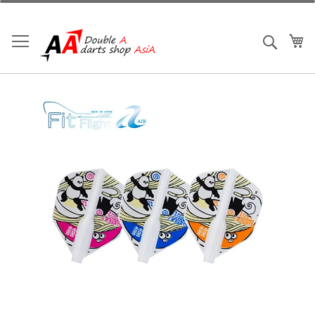
跳
到
内
我
搜索
容
跳
到
结
尾
的
图
片
库