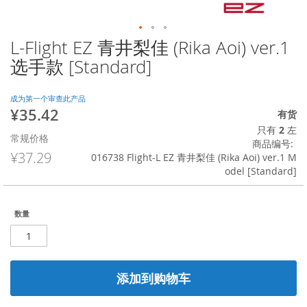
L-Flight EZ 青井梨佳 (Rika Aoi) ver.1
跳
转
选手款 [Standard]
到
图
像
成为第一个审查此产品
¥35.42
库
特
有货
的
殊
只有
2
左
常规价格
开
价
商品编号
头
格
¥37.29
016738 Flight-L EZ 青井梨佳 (Rika Aoi) ver.1 M
odel [Standard]
数量
添加到购物车