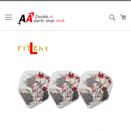
跳
到
内
我
搜索
容
跳
到
结
尾
的
图
片
库