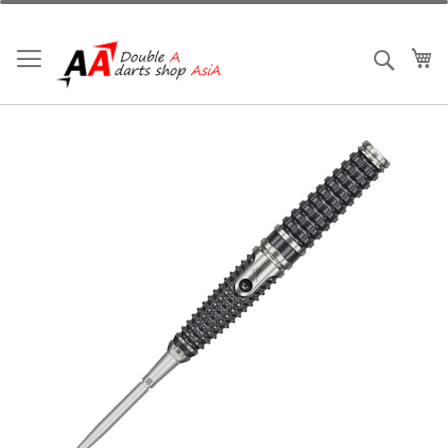
跳
到
内
我
搜索
容
跳
到
结
尾
的
图
片
库