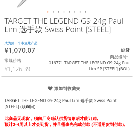
TARGET THE LEGEND G9 24g Paul
跳
转
Lim 选手款 Swiss Point [STEEL]
到
图
像
成为第一个审查此产品
¥1,070.07
库
特
缺货
的
殊
商品编号
常规价格
开
价
016771 TARGET THE LEGEND G9 24g Pau
头
格
¥1,126.39
l Lim SP [STEEL] (BOL)
添加到收藏夹
TARGET THE LEGEND G9 24g Paul Lim 选手款 Swiss Point
[STEEL] (须询问)
此商品无现货，须向厂商确认供货情形后才能订购。
预计2-4周以上才会到货，并且需事先完成付款 (不适用货到付款)。