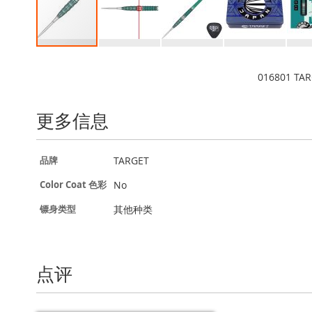
跳
转
016801 TAR
到
图
像
更多信息
库
的
开
更
TARGET
品牌
头
多
信
No
Color Coat 色彩
息
其他种类
镖身类型
点评