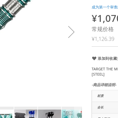
成为第一个审查
¥1,07
特
殊
常规价格
价
¥1,126.39
格
添加到收藏
TARGET THE M
[STEEL]
-商品详细说明-
材质
全长