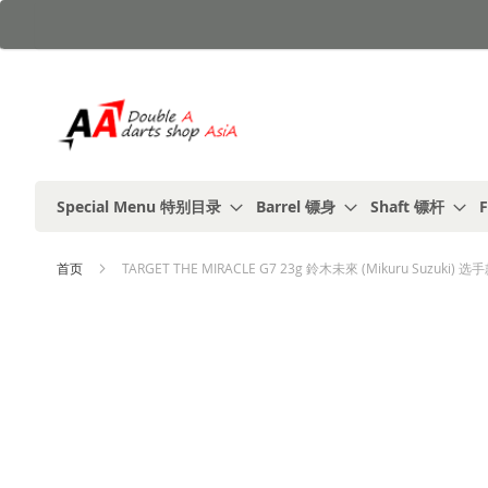
跳
到
内
容
Special Menu 特别目录
Barrel 镖身
Shaft 镖杆
F
首页
TARGET THE MIRACLE G7 23g 鈴木未來 (Mikuru Suzuki) 选手款 
跳
到
结
尾
的
图
片
库