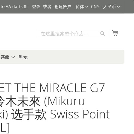
语言
货币
o AA darts !!!
登录
创建帐户
简体
CNY - 人民币
搜索
我的购
搜
索
s 其他
Blog
ET THE MIRACLE G7
鈴木未來 (Mikuru
ki) 选手款 Swiss Point
L]