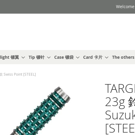
Welcome t
light 镖翼
Tip 镖针
Case 镖袋
Card 卡片
The other
Swiss Point [STEEL]
TARG
23g 
Suzu
[STEE