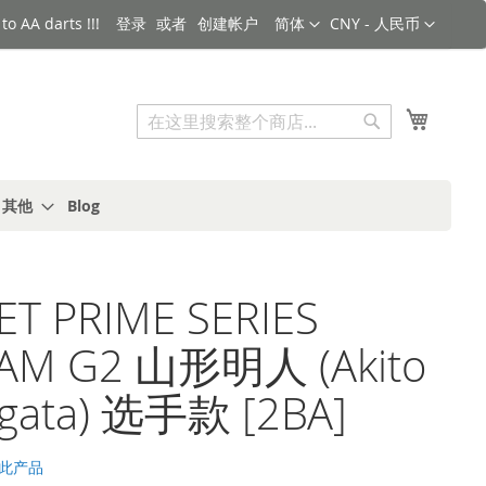
语言
货币
o AA darts !!!
登录
创建帐户
简体
CNY - 人民币
搜索
我的购
搜
索
s 其他
Blog
ET PRIME SERIES
AM G2 山形明人 (Akito
gata) 选手款 [2BA]
此产品