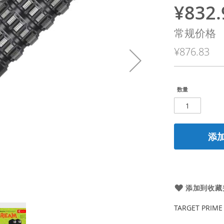
¥832.
特
殊
常规价格
价
¥876.83
格
数量
添
添加到收藏
TARGET PRIME