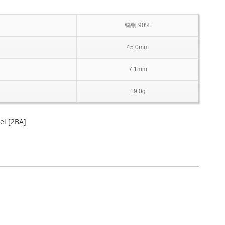
钨钢 90%
45.0mm
7.1mm
19.0g
l [2BA]