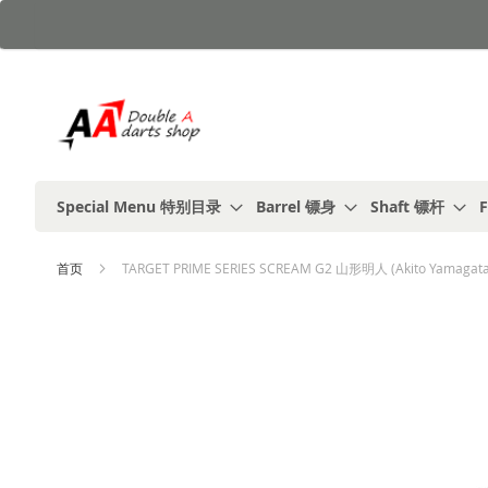
跳
到
内
容
Special Menu 特别目录
Barrel 镖身
Shaft 镖杆
F
首页
TARGET PRIME SERIES SCREAM G2 山形明人 (Akito Yamagat
跳
到
结
尾
的
图
片
库