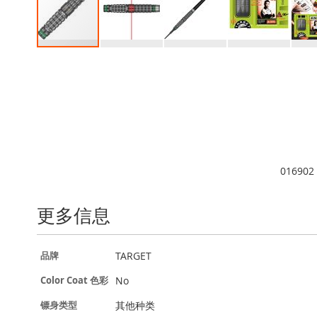
跳
转
到
图
像
库
的
开
头
016902
更多信息
更
TARGET
品牌
多
信
No
Color Coat 色彩
息
其他种类
镖身类型