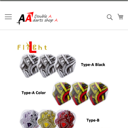
跳
到
内
我
搜索
容
跳
到
结
尾
的
图
片
库