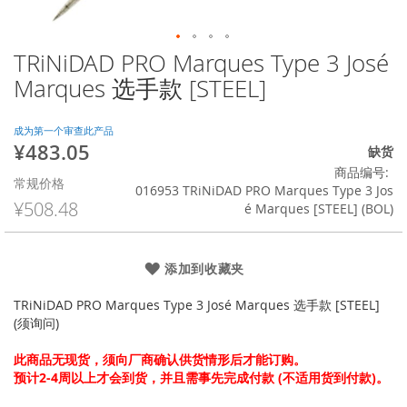
TRiNiDAD PRO Marques Type 3 José
跳
转
Marques 选手款 [STEEL]
到
图
像
成为第一个审查此产品
¥483.05
库
特
缺货
的
殊
商品编号
常规价格
开
价
016953 TRiNiDAD PRO Marques Type 3 Jos
头
格
¥508.48
é Marques [STEEL] (BOL)
添加到收藏夹
TRiNiDAD PRO Marques Type 3 José Marques 选手款 [STEEL]
(须询问)
此商品无现货，须向厂商确认供货情形后才能订购。
预计2-4周以上才会到货，并且需事先完成付款 (不适用货到付款)。