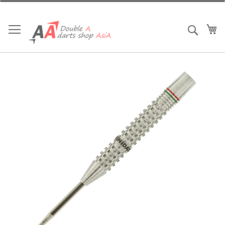
跳
到
内
我
搜索
容
跳
到
结
尾
的
图
片
库