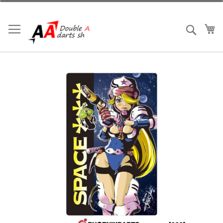
跳
到
内
我
搜索
容
跳
到
结
尾
的
图
片
库