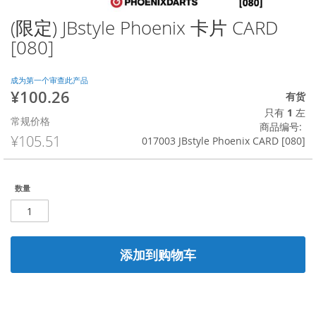
(限定) JBstyle Phoenix 卡片 CARD
跳
转
[080]
到
图
像
成为第一个审查此产品
¥100.26
库
特
有货
的
殊
只有
1
左
常规价格
开
价
商品编号
头
格
¥105.51
017003 JBstyle Phoenix CARD [080]
数量
添加到购物车