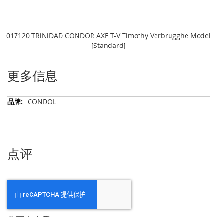
017120 TRiNiDAD CONDOR AXE T-V Timothy Verbrugghe Model
[Standard]
更多信息
更
CONDOL
多
信
息
点评