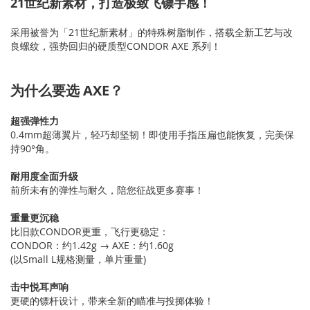
21世纪新素材，打造极致飞镖手感！
采用被誉为「21世纪新素材」的特殊树脂制作，搭载全新工艺与改
良螺纹，强势回归的硬质型CONDOR AXE 系列！
为什么要选 AXE？
超强弹性力
0.4mm超薄翼片，轻巧却坚韧！即使用手指压扁也能恢复，完美保
持90°角。
耐用度全面升级
前所未有的弹性与耐久，陪您征战更多赛事！
重量更沉稳
比旧款CONDOR更重，飞行更稳定：
CONDOR：约1.42g → AXE：约1.60g
(以Small L规格测量，单片重量)
击中悦耳声响
更硬的镖杆设计，带来全新的瞄准与投掷体验！