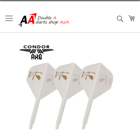
跳
到
内
我
搜索
容
跳
到
结
尾
的
图
片
库