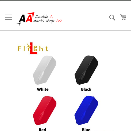
跳
到
内
我
搜索
容
跳
到
结
尾
的
图
片
库