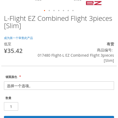
L-Flight EZ Combined Flight 3pieces
跳
转
[Slim]
到
图
像
成为第一个审查此产品
库
低至
有货
的
¥35.42
商品编号
开
017480 Flight-L EZ Combined Flight 3pieces
头
[Slim]
镖翼颜色
数量