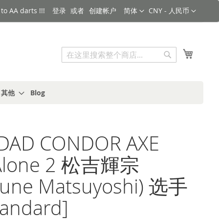
语言
货币
o AA darts !!!
登录
创建帐户
简体
CNY - 人民币
搜索
我的购
搜
索
s 其他
Blog
iDAD CONDOR AXE
Alone 2 松吉輝宗
mune Matsuyoshi) 选手
andard]