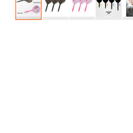
跳
转
到
图
像
库
的
开
头