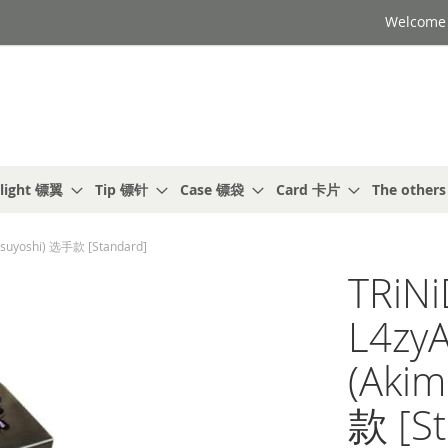
Welcome t
light 镖翼
Tip 镖针
Case 镖袋
Card 卡片
The other
uyoshi) 选手款 [Standard]
TRiN
L4zy
(Aki
款 [St