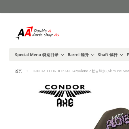
跳
到
内
容
Special Menu 特别目录
Barrel 镖身
Shaft 镖杆
F
首页
TRiNiDAD CONDOR AXE L4zyAlone 2 松吉輝宗 (Akimune Mats
跳
到
结
尾
的
图
片
库