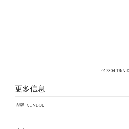
017804 TRiNi
更多信息
更
CONDOL
品牌
多
信
息