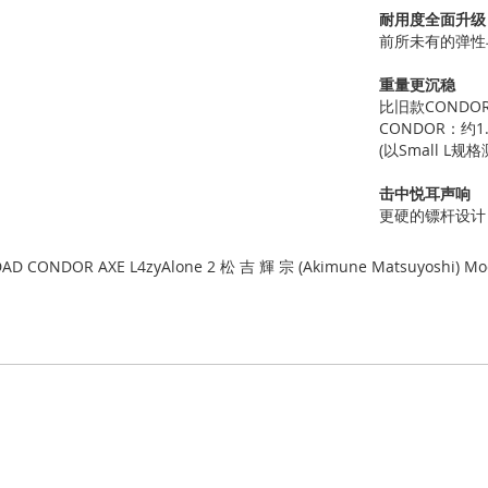
耐用度全面升级
前所未有的弹性
重量更沉稳
比旧款COND
CONDOR：约1.4
(以Small L
击中悦耳声响
更硬的镖杆设计
DAD CONDOR AXE L4zyAlone 2 松 吉 輝 宗 (Akimune Matsuyoshi) Mod