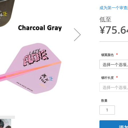
成为第一个审查
低至
¥75.6
镖翼颜色
镖杆长度
数量
添