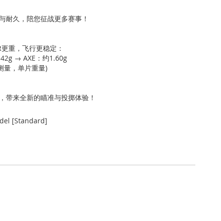
与耐久，陪您征战更多赛事！
OR更重，飞行更稳定：
2g → AXE：约1.60g
规格测量，单片重量)
，带来全新的瞄准与投掷体验！
el [Standard]