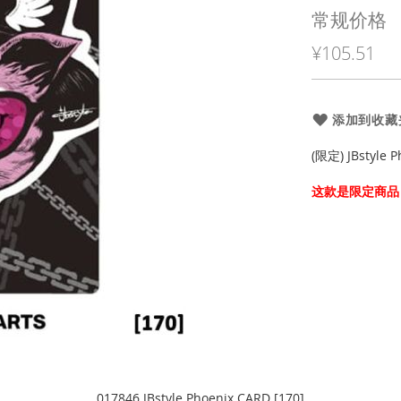
殊
常规价格
价
¥105.51
格
添加到收藏
(限定) JBstyle 
这款是限定商品
017846 JBstyle Phoenix CARD [170]