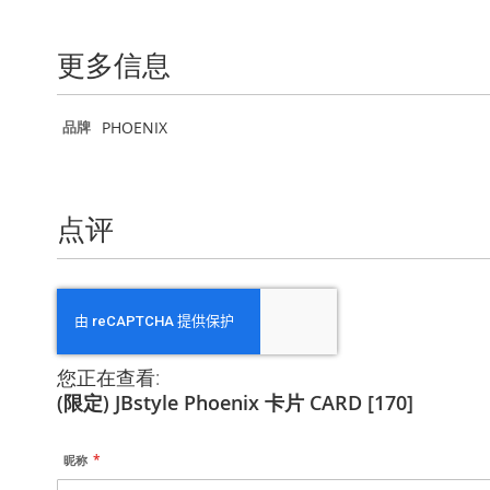
到
图
像
更多信息
库
的
开
更
PHOENIX
品牌
头
多
信
息
点评
您正在查看:
(限定) JBstyle Phoenix 卡片 CARD [170]
昵称