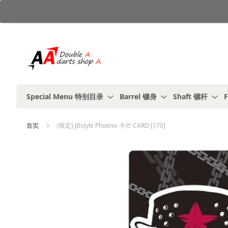
跳
到
内
容
Special Menu 特别目录
Barrel 镖身
Shaft 镖杆
F
首页
(限定) JBstyle Phoenix 卡片 CARD [170]
跳
到
结
尾
的
图
片
库