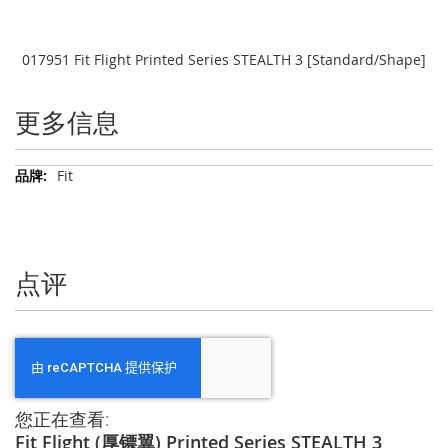
017951 Fit Flight Printed Series STEALTH 3 [Standard/Shape]
更多信息
更
Fit
多
信
息
点评
您正在查看:
Fit Flight (厚镖翼) Printed Series STEALTH 3