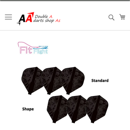
跳
到
内
我
搜索
容
跳
到
结
尾
的
图
片
库