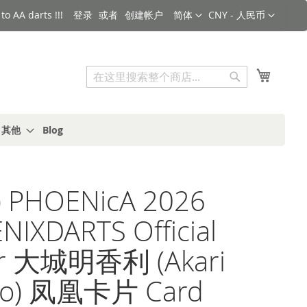
语言
货币
o AA darts !!!
登录
创建帐户
简体
CNY - 人民币
搜索
我的购
搜
索
s 其他
Blog
 PHOENicA 2026
IXDARTS Official
er 大城明香利 (Akari
ro) 凤凰卡片 Card