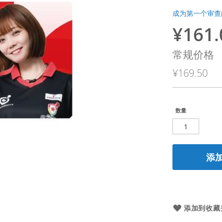
成为第一个审查
¥161.
特
殊
常规价格
价
¥169.50
格
数量
添
添加到收藏