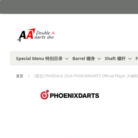
跳
到
内
容
Special Menu 特别目录
Barrel 镖身
Shaft 镖杆
F
首页
(限定) PHOENicA 2026 PHOENIXDARTS Official Player 大城
跳
到
结
尾
的
图
片
库