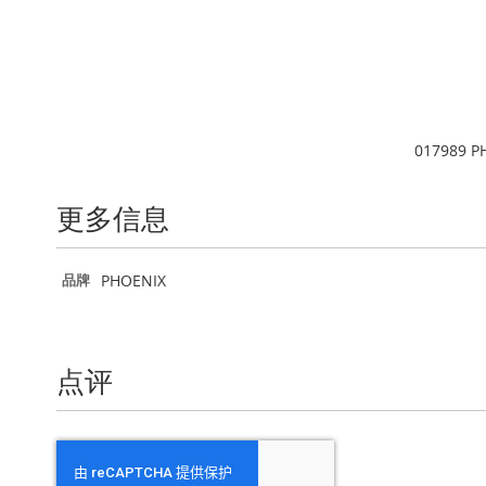
到
图
像
库
的
开
头
017989 PH
更多信息
更
PHOENIX
品牌
多
信
息
点评