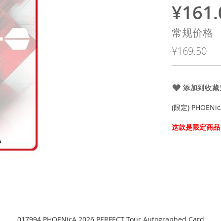
¥161.
特
殊
常规价格
价
¥169.50
格
添加到收藏
(限定) PHOENic
这款是限定商品
017994 PHOENicA 2026 PERFECT Tour Autographed Card