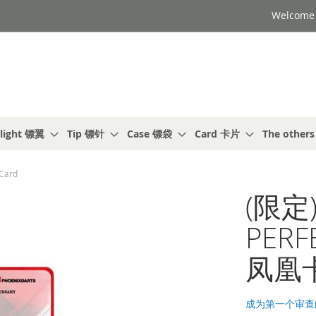
Welcome t
light 镖翼
Tip 镖针
Case 镖袋
Card 卡片
The other
Card
(限定)
PERF
凤凰卡
成为第一个审查