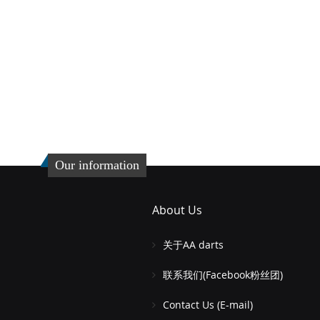
Our information
About Us
关于AA darts
联系我们(Facebook粉丝团)
Contact Us (E-mail)