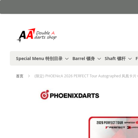
跳
到
内
容
Special Menu 特别目录
Barrel 镖身
Shaft 镖杆
F
首页
(限定) PHOENicA 2026 PERFECT Tour Autographed 凤凰卡片 
跳
到
结
尾
的
图
片
库