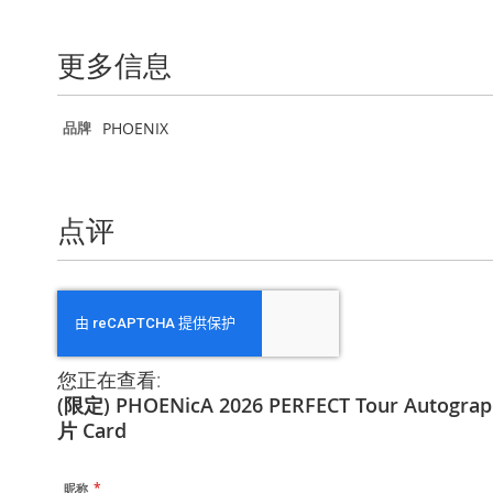
到
图
像
更多信息
库
的
开
更
PHOENIX
品牌
头
多
信
息
点评
您正在查看:
(限定) PHOENicA 2026 PERFECT Tour Autogr
片 Card
昵称