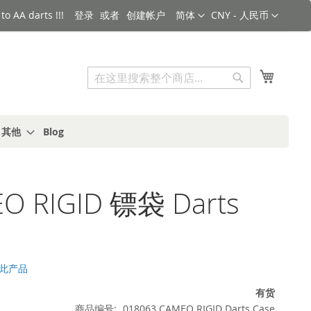
语言
货币
o AA darts !!!
登录
创建帐户
简体
CNY - 人民币
搜索
我的购
搜
索
s 其他
Blog
O RIGID 镖袋 Darts
此产品
有货
商品编号
018063 CAMEO RIGID Darts Case