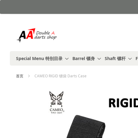
跳
到
内
容
Special Menu 特别目录
Barrel 镖身
Shaft 镖杆
F
首页
CAMEO RIGID 镖袋 Darts Case
跳
到
结
尾
的
图
片
库