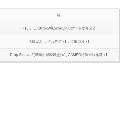
―
棉
H16.0~17.0cmxW8.5cmxD4.0cm *高度可调节
飞镖 x1组，卡片夹层 x1，拉链口袋 x1
Drop Sleeve 2(里面的塑胶镖盒) x1, CAMEO特製金属扣环 x1