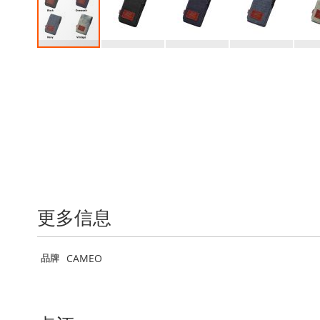
跳
转
到
图
像
库
的
开
头
更多信息
更
CAMEO
品牌
多
信
息