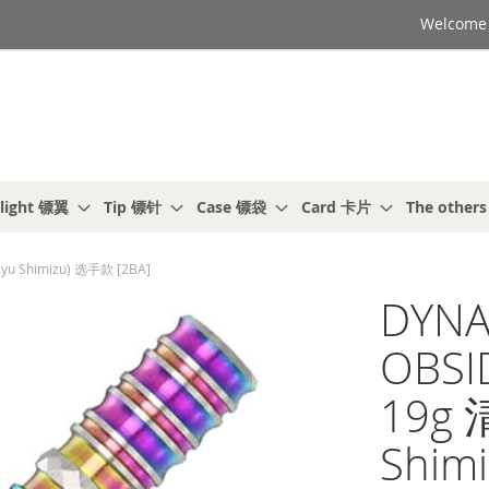
Welcome t
light 镖翼
Tip 镖针
Case 镖袋
Card 卡片
The other
yu Shimizu) 选手款 [2BA]
DYNA
OBSID
19g
Shim