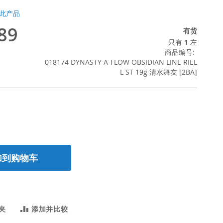
此产品
89
有货
只有
1
左
商品编号
018174 DYNASTY A-FLOW OBSIDIAN LINE RIEL
L ST 19g 清水舞友 [2BA]
加到购物车
夹
添加并比较