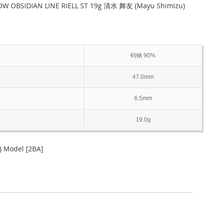
OW OBSIDIAN LINE RIELL ST 19g 清水 舞友 (Mayu Shimizu)
钨钢 90%
47.0mm
6.5mm
19.0g
 Model [2BA]