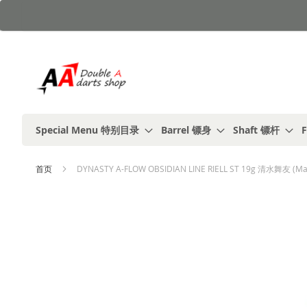
跳
到
内
容
Special Menu 特别目录
Barrel 镖身
Shaft 镖杆
F
首页
DYNASTY A-FLOW OBSIDIAN LINE RIELL ST 19g 清水舞友 (Ma
跳
到
结
尾
的
图
片
库