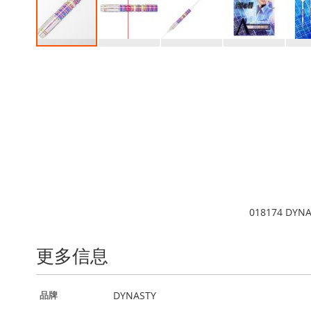
跳
转
到
图
像
库
的
开
头
018174 DYNA
更多信息
更
DYNASTY
品牌
多