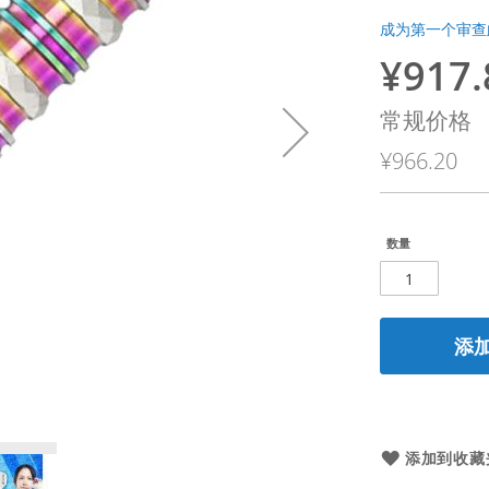
成为第一个审查
¥917.
特
殊
常规价格
价
¥966.20
格
数量
添
添加到收藏