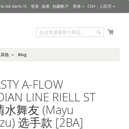
语言
货币
o AA darts !!!
登录
创建帐户
简体
CNY - 人民币
搜索
我的购
搜
索
s 其他
Blog
STY A-FLOW
IAN LINE RIELL ST
 清水舞友 (Mayu
izu) 选手款 [2BA]