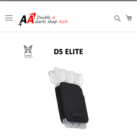
跳
到
内
我
搜索
容
跳
到
结
尾
的
图
片
库