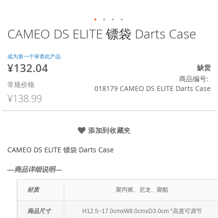
CAMEO DS ELITE 镖袋 Darts Case
跳
转
到
成为第一个审查此产品
图
¥132.04
特
缺货
像
殊
商品编号
库
常规价格
价
018179 CAMEO DS ELITE Darts Case
的
格
¥138.99
开
头
添加到收藏夹
CAMEO DS ELITE 镖袋 Darts Case
―商品详细说明―
材质
聚丙烯、尼龙、聚酯
商品尺寸
H12.5~17.0cmxW8.0cmxD3.0cm *高度可调节