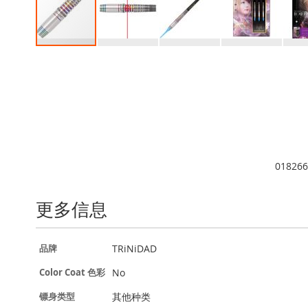
跳
转
到
图
像
库
的
开
头
018266
更多信息
更
TRiNiDAD
品牌
多
信
No
Color Coat 色彩
息
其他种类
镖身类型