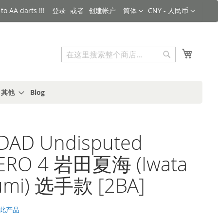
语言
货币
o AA darts !!!
登录
创建帐户
简体
CNY - 人民币
搜索
我的购
搜
索
s 其他
Blog
iDAD Undisputed
RO 4 岩田夏海 (Iwata
umi) 选手款 [2BA]
此产品