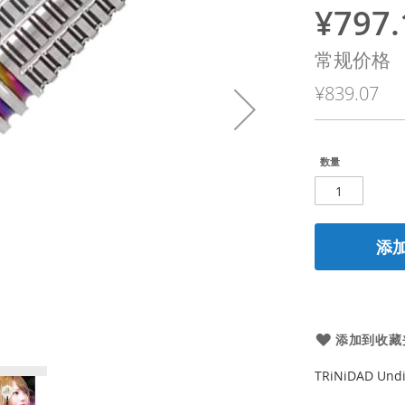
¥797.
特
殊
常规价格
价
¥839.07
格
数量
添
添加到收藏
TRiNiDAD Und