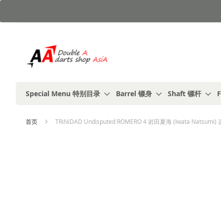
跳
到
内
容
Special Menu 特别目录
Barrel 镖身
Shaft 镖杆
F
首页
TRiNiDAD Undisputed ROMERO 4 岩田夏海 (Iwata Natsumi)
跳
到
结
尾
的
图
片
库