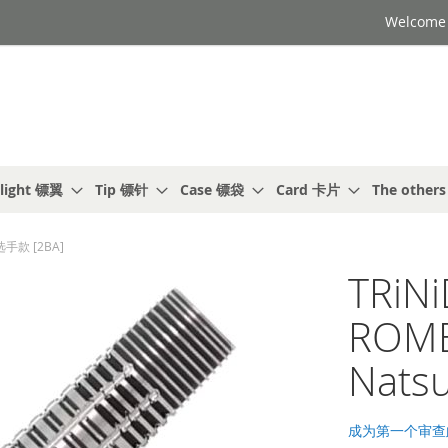
Welcome t
light 镖翼
Tip 镖针
Case 镖袋
Card 卡片
The other
 选手款 [2BA]
TRiN
ROME
Nats
成为第一个审查