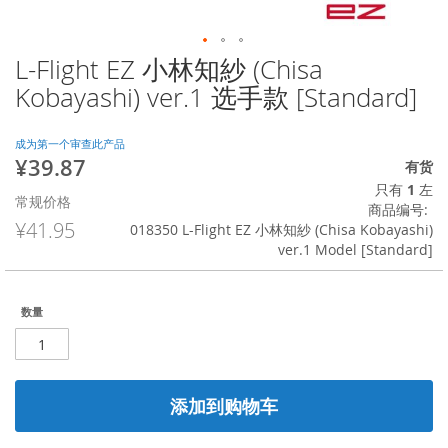
L-Flight EZ 小林知紗 (Chisa
跳
转
Kobayashi) ver.1 选手款 [Standard]
到
图
像
成为第一个审查此产品
¥39.87
库
特
有货
的
殊
只有
1
左
常规价格
开
价
商品编号
头
格
¥41.95
018350 L-Flight EZ 小林知紗 (Chisa Kobayashi)
ver.1 Model [Standard]
数量
添加到购物车