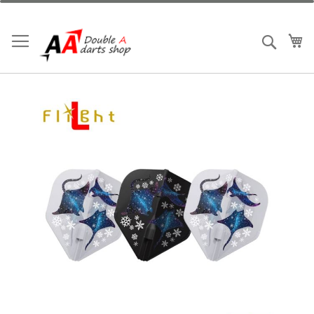
跳
到
内
我
搜索
容
跳
到
结
尾
的
图
片
库