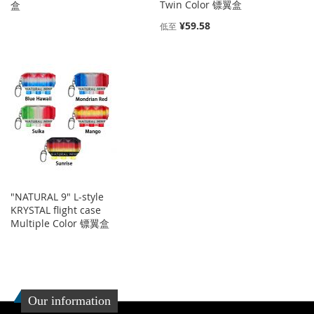
Twin Color 镖翼盒
盒
¥59.58
低至
"NATURAL 9" L-style
KRYSTAL flight case
Multiple Color 镖翼盒
Our information