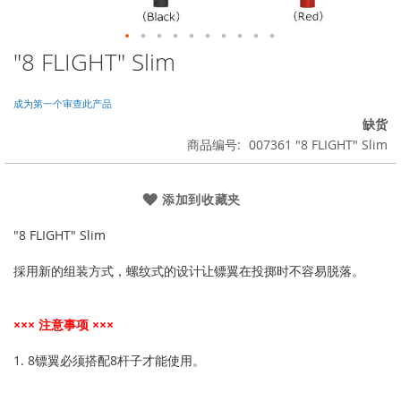
"8 FLIGHT" Slim
跳
转
到
成为第一个审查此产品
图
缺货
像
商品编号
007361 "8 FLIGHT" Slim
库
的
开
添加到收藏夹
头
"8 FLIGHT" Slim
採用新的组装方式，螺纹式的设计让镖翼在投掷时不容易脱落。
××× 注意事项 ×××
1. 8镖翼必须搭配8杆子才能使用。