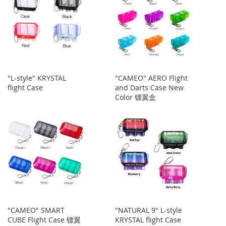
"L-style" KRYSTAL
"CAMEO" AERO Flight
flight Case
and Darts Case New
Color 镖翼盒
"CAMEO" SMART
"NATURAL 9" L-style
CUBE Flight Case 镖翼
KRYSTAL flight Case