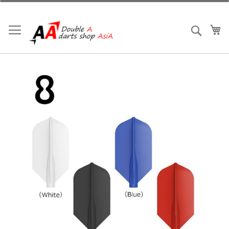
跳
到
内
我
搜索
容
跳
到
结
尾
的
图
片
库