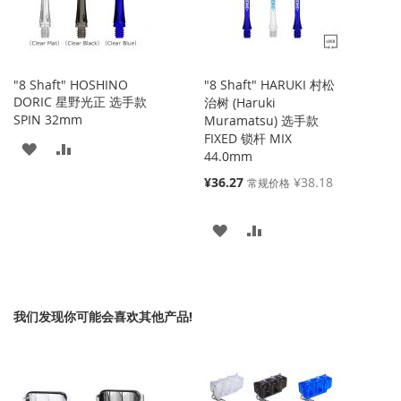
藏
较
夹
夹
"8 Shaft" HOSHINO
"8 Shaft" HARUKI 村松
DORIC 星野光正 选手款
治树 (Haruki
SPIN 32mm
Muramatsu) 选手款
FIXED 锁杆 MIX
添
添
44.0mm
加
加
特
¥36.27
¥38.18
常规价格
殊
到
并
价
添
添
格
收
比
加
加
藏
较
到
并
夹
我们发现你可能会喜欢其他产品!
收
比
藏
较
夹