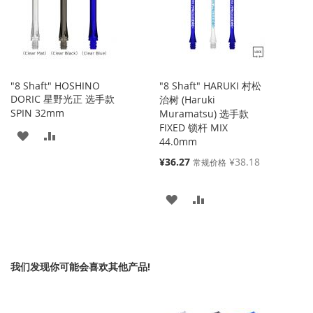
收
比
藏
较
藏
较
夹
夹
"8 Shaft" HOSHINO
"8 Shaft" HARUKI 村松
DORIC 星野光正 选手款
治树 (Haruki
SPIN 32mm
Muramatsu) 选手款
FIXED 锁杆 MIX
添
添
44.0mm
加
加
特
¥36.27
¥38.18
常规价格
殊
到
并
价
添
添
格
收
比
加
加
藏
较
到
并
夹
我们发现你可能会喜欢其他产品!
收
比
藏
较