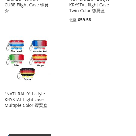
CUBE Flight Case 镖翼
KRYSTAL flight Case
Twin Color 镖翼盒
盒
¥59.58
低至
"NATURAL 9" L-style
KRYSTAL flight case
Multiple Color 镖翼盒