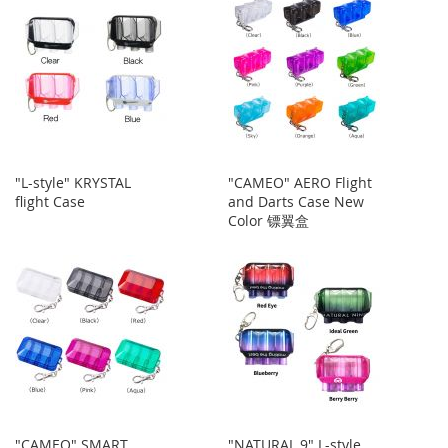
夹
"L-style" KRYSTAL
"CAMEO" AERO Flight
flight Case
and Darts Case New
Color 镖翼盒
"CAMEO" SMART
"NATURAL 9" L-style