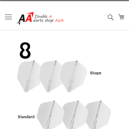
跳
到
内
我
搜索
容
跳
到
结
尾
的
图
片
库